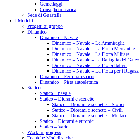
Gemellaggi
Consiglio in carica
Sede di Guastalla
I Modelli
Progetti di gruppo
Dinamico
Dinamico – Navale
Dinamico – Navale – Le Ammiraglie
Dinamico – Navale – La Flotta Mercantile
Dinamico – Navale – La Flotta Militare
Dinamico – Navale – La Battaglia dei Galeo
Dinamico – Navale – La Flotta Italieri
Dinamico – Navale – La Flotta per i Ragazz
Dinamico – Ferrotramviario
Dinamico – Pista autoelettrica
Statico
Statico – navale
Statico – Diorami e scenette
Statico – Diorami e scenette – Storici
Statico – Diorami e scenette – Civili
Statico – Diorami e scenette – Militari
Statico – Diorami elettronici
Statico – Varie
Work in progress
Tecniche Modellistiche