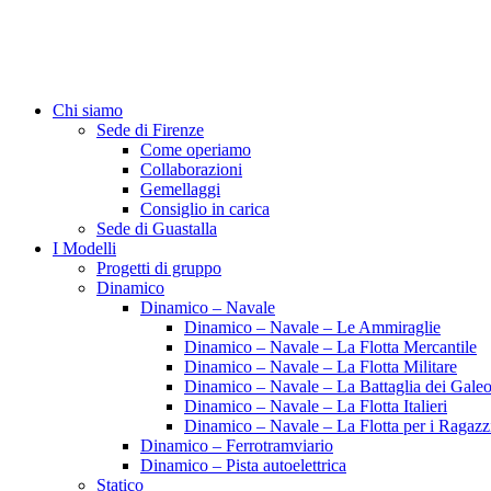
Chi siamo
Sede di Firenze
Come operiamo
Collaborazioni
Gemellaggi
Consiglio in carica
Sede di Guastalla
I Modelli
Progetti di gruppo
Dinamico
Dinamico – Navale
Dinamico – Navale – Le Ammiraglie
Dinamico – Navale – La Flotta Mercantile
Dinamico – Navale – La Flotta Militare
Dinamico – Navale – La Battaglia dei Galeo
Dinamico – Navale – La Flotta Italieri
Dinamico – Navale – La Flotta per i Ragazz
Dinamico – Ferrotramviario
Dinamico – Pista autoelettrica
Statico