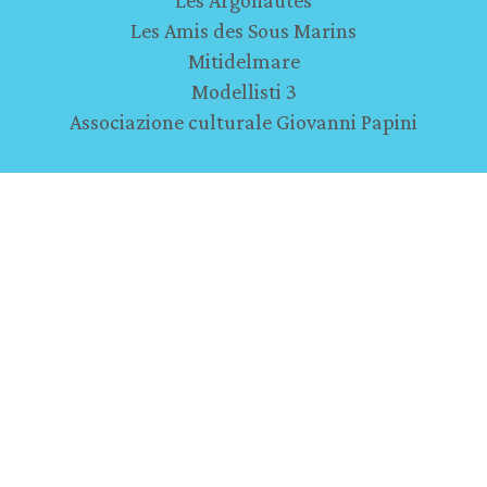
Les Argonautes
Les Amis des Sous Marins
Mitidelmare
Modellisti 3
Associazione culturale Giovanni Papini
Partner
Pro Consuma
Sezione Soci Coop Val di Sieve
Model Expo Italy - Verona
Lo Hobbit - Firenze
Musei
Ammiraglio di Grasse