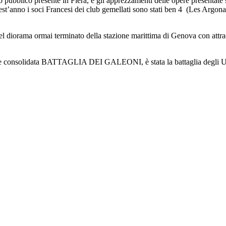
pubblico presente in Fiera, e gli apprezzamenti delle opere presentate s
a, quest’anno i soci Francesi dei club gemellati sono stati ben 4 (Les
el diorama ormai terminato della stazione marittima di Genova con attra
a e consolidata BATTAGLIA DEI GALEONI, è stata la battaglia degli U-