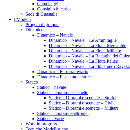
Gemellaggi
Consiglio in carica
Sede di Guastalla
I Modelli
Progetti di gruppo
Dinamico
Dinamico – Navale
Dinamico – Navale – Le Ammiraglie
Dinamico – Navale – La Flotta Mercantile
Dinamico – Navale – La Flotta Militare
Dinamico – Navale – La Battaglia dei Galeo
Dinamico – Navale – La Flotta Italieri
Dinamico – Navale – La Flotta per i Ragazz
Dinamico – Ferrotramviario
Dinamico – Pista autoelettrica
Statico
Statico – navale
Statico – Diorami e scenette
Statico – Diorami e scenette – Storici
Statico – Diorami e scenette – Civili
Statico – Diorami e scenette – Militari
Statico – Diorami elettronici
Statico – Varie
Work in progress
Tecniche Modellistiche