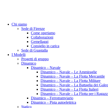
Chi siamo
Sede di Firenze
Come operiamo
Collaborazioni
Gemellaggi
Consiglio in carica
Sede di Guastalla
I Modelli
Progetti di gruppo
Dinamico
Dinamico – Navale
Dinamico – Navale – Le Ammiraglie
Dinamico – Navale – La Flotta Mercantile
Dinamico – Navale – La Flotta Militare
Dinamico – Navale – La Battaglia dei Galeo
Dinamico – Navale – La Flotta Italieri
Dinamico – Navale – La Flotta per i Ragazz
Dinamico – Ferrotramviario
Dinamico – Pista autoelettrica
Statico