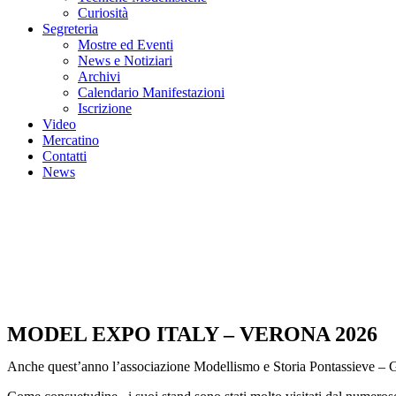
Curiosità
Segreteria
Mostre ed Eventi
News e Notiziari
Archivi
Calendario Manifestazioni
Iscrizione
Video
Mercatino
Contatti
News
MODEL EXPO ITALY – VERONA 2026
Anche quest’anno l’associazione Modellismo e Storia Pontassieve – Gu