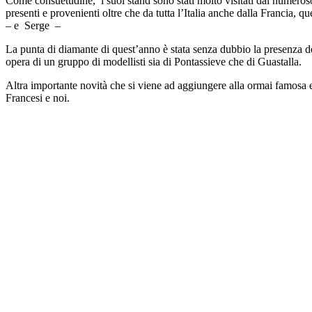
Come consuetudine, i suoi stand sono stati molto visitati dal numeroso 
presenti e provenienti oltre che da tutta l’Italia anche dalla Franci
– e Serge –
La punta di diamante di quest’anno è stata senza dubbio la presenza d
opera di un gruppo di modellisti sia di Pontassieve che di Guastalla.
Altra importante novità che si viene ad aggiungere alla ormai famos
Francesi e noi.