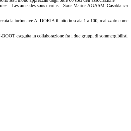
ono stati molto apprezzati dagli oltre 60 soci dell’associazione
 Argonautes – Les amis des sous marins – Sous Marins AGASM Casablanca
ccata la turbonave A. DORIA il tutto in scala 1 a 100, realizzato come
BOOT eseguita in collaborazione fra i due gruppi di sommergibilisti