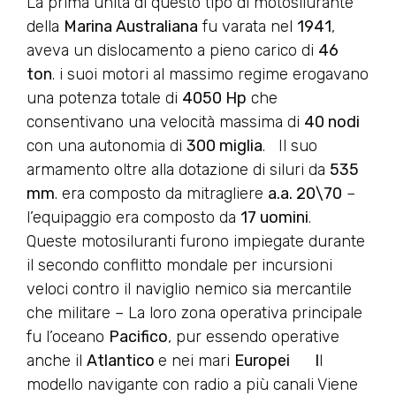
La prima unità di questo tipo di motosilurante
della
Marina Australiana
fu varata nel
1941
,
aveva un dislocamento a pieno carico di
46
ton
. i suoi motori al massimo regime erogavano
una potenza totale di
4050 Hp
che
consentivano una velocità massima di
40 nodi
con una autonomia di
300 miglia
. Il suo
armamento oltre alla dotazione di siluri da
535
mm
. era composto da mitragliere
a.a. 20\70
–
l’equipaggio era composto da
17 uomini
.
Queste motosiluranti furono impiegate durante
il secondo conflitto mondale per incursioni
veloci contro il naviglio nemico sia mercantile
che militare – La loro zona operativa principale
fu l’oceano
Pacifico
, pur essendo operative
anche il
Atlantico
e nei mari
Europei
I
l
modello navigante con radio a più canali Viene