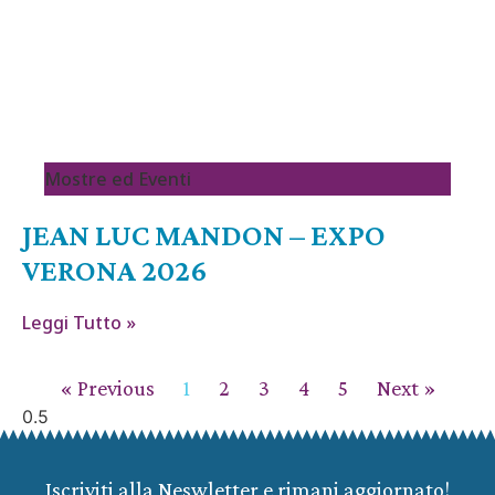
Mostre ed Eventi
JEAN LUC MANDON – EXPO
VERONA 2026
Leggi Tutto »
« Previous
1
2
3
4
5
Next »
Iscriviti alla Neswletter e rimani aggiornato!