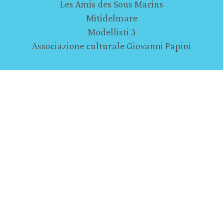
Les Amis des Sous Marins
Mitidelmare
Modellisti 3
Associazione culturale Giovanni Papini
Partner
Pro Consuma
Sezione Soci Coop Val di Sieve
Model Expo Italy - Verona
Lo Hobbit - Firenze
Musei
Ammiraglio di Grasse
La guerra sulla porta - Pejo