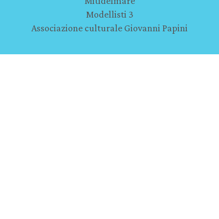
Mitidelmare
Modellisti 3
Associazione culturale Giovanni Papini
Partner
Pro Consuma
Sezione Soci Coop Val di Sieve
Model Expo Italy - Verona
Lo Hobbit - Firenze
Musei
Ammiraglio di Grasse
La guerra sulla porta - Pejo
Musei De' Medici - Firenze