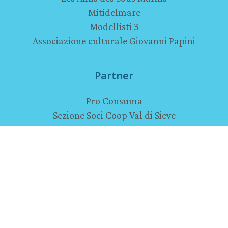
Mitidelmare
Modellisti 3
Associazione culturale Giovanni Papini
Partner
Pro Consuma
Sezione Soci Coop Val di Sieve
Model Expo Italy - Verona
Lo Hobbit - Firenze
Musei
Ammiraglio di Grasse
La guerra sulla porta - Pejo