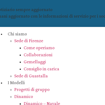
Notiziario sempre aggiornato
ani aggiornato con le informazioni di servizio per i soc
Chi siamo
Sede di Firenze
Come operiamo
Collaborazioni
Gemellaggi
Consiglio in carica
Sede di Guastalla
I Modelli
Progetti di gruppo
Dinamico
Dinamico – Navale