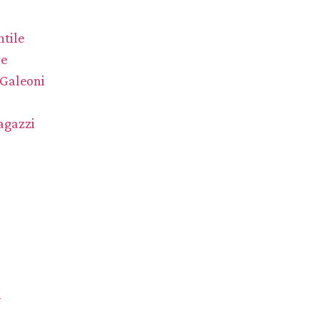
tile
re
 Galeoni
agazzi
i