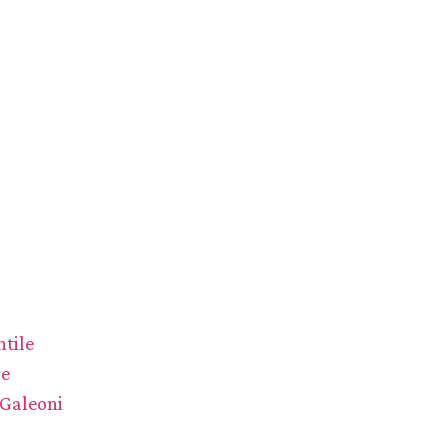
tile
re
 Galeoni