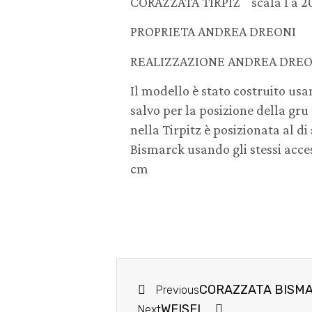
CORAZZATA TIRPIZ scala 1 a 2
PROPRIETA ANDREA DREONI 
REALIZZAZIONE ANDREA DRE
Il modello è stato costruito usa
salvo per la posizione della gr
nella Tirpitz è posizionata al d
Bismarck usando gli stessi acces
cm
CORAZZATA BISMAR
Previous
WEISEL
Next