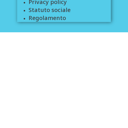
Privacy policy
Statuto sociale
Regolamento
Amici
Comune di Pontassieve
Comune di Rufina
Comune di Pelago
Comune di Londa
Comune di Dimaro
Les Argonautes
Les Amis des Sous Marins
Mitidelmare
Modellisti 3