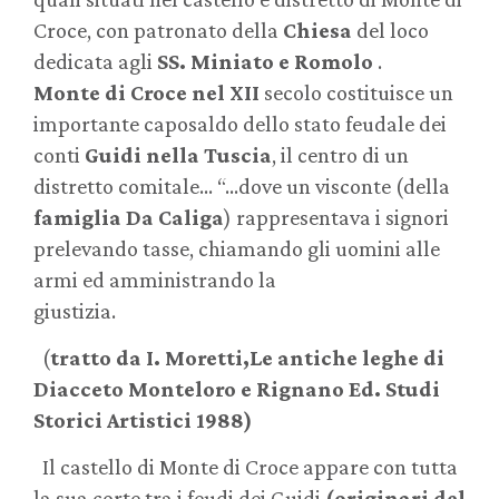
Croce, con patronato della
Chiesa
del loco
dedicata agli
SS. Miniato e Romolo
.
Monte di Croce nel XII
secolo costituisce un
importante caposaldo dello stato feudale dei
conti
Guidi nella Tuscia
, il centro di un
distretto comitale… “…dove un visconte (della
famiglia Da Caliga
) rappresentava i signori
prelevando tasse, chiamando gli uomini alle
armi ed amministrando la
giustizia.
(
tratto da I. Moretti,Le antiche leghe di
Diacceto Monteloro e Rignano Ed. Studi
Storici Artistici 1988)
Il castello di Monte di Croce appare con tutta
la sua corte tra i feudi dei Guidi
(originari del