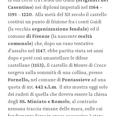
Casentino
) nei diplomi imperiali nel
1164 –
1191
–
1220
. Alla metà del XII secolo il castello
costituì un punto di frizione fra i conti Guidi
(la vecchia
organizzazione feudale
) ed il
comune
di Firenze
(la nascente
realtà
comunale
) che, dopo un vano tentativo
d’assalto nel
1147
, ebbe partita vinta sei anni
dopo e poté così smantellare le difese
castellane (
1153).
Il castello di Monte di Croce
sorgeva sulla sommità di una collina, presso
Fornello,
nel comune di
Pontassieve
ad una
quota di mt.
442 s.l.m
. Il sito mostra oggi solo
dei ruderi di quella che doveva essere la chiesa
degli
SS. Miniato e Romolo
, al contrario
nessuna traccia rimane delle mura, sulle cui
fondamenta forse in epoca successiva è stata