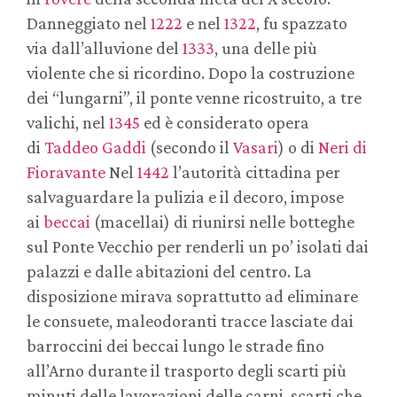
Danneggiato nel
1222
e nel
1322
, fu spazzato
via dall’alluvione del
1333
, una delle più
violente che si ricordino. Dopo la costruzione
dei “lungarni”, il ponte venne ricostruito, a tre
valichi, nel
1345
ed è considerato opera
di
Taddeo Gaddi
(secondo il
Vasari
) o di
Neri di
Fioravante
Nel
1442
l’autorità cittadina per
salvaguardare la pulizia e il decoro, impose
ai
beccai
(macellai) di riunirsi nelle botteghe
sul Ponte Vecchio per renderli un po’ isolati dai
palazzi e dalle abitazioni del centro. La
disposizione mirava soprattutto ad eliminare
le consuete, maleodoranti tracce lasciate dai
barroccini dei beccai lungo le strade fino
all’Arno durante il trasporto degli scarti più
minuti delle lavorazioni delle carni, scarti che