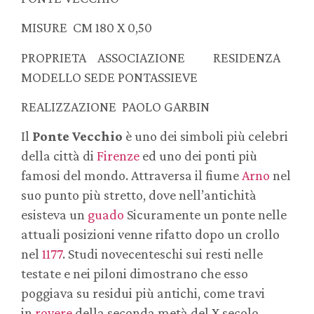
MISURE CM 180 X 0,50
PROPRIETA ASSOCIAZIONE RESIDENZA
MODELLO SEDE PONTASSIEVE
REALIZZAZIONE PAOLO GARBIN
Il
Ponte Vecchio
è uno dei simboli più celebri
della città di
Firenze
ed uno dei ponti più
famosi del mondo. Attraversa il fiume
Arno
nel
suo punto più stretto, dove nell’antichità
esisteva un
guado
Sicuramente un ponte nelle
attuali posizioni venne rifatto dopo un crollo
nel
1177
. Studi novecenteschi sui resti nelle
testate e nei piloni dimostrano che esso
poggiava su residui più antichi, come travi
in
rovere
della seconda metà del X secolo.