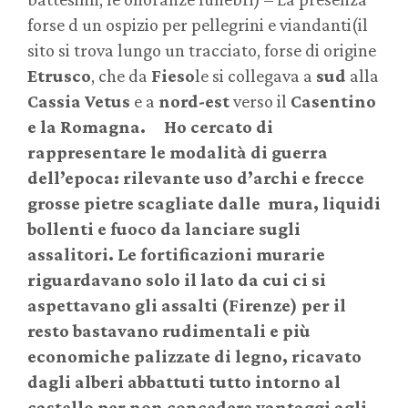
forse d un ospizio per pellegrini e viandanti(il
sito si trova lungo un tracciato, forse di origine
Etrusco
, che da
Fieso
le si collegava a
sud
alla
Cassia Vetus
e a
nord-est
verso il
Casentino
e la Romagna. Ho cercato di
rappresentare le modalità di guerra
dell’epoca: rilevante uso d’archi e frecce
grosse pietre scagliate dalle mura, liquidi
bollenti e fuoco da lanciare sugli
assalitori. Le fortificazioni murarie
riguardavano solo il lato da cui ci si
aspettavano gli assalti (Firenze) per il
resto bastavano rudimentali e più
economiche palizzate di legno, ricavato
dagli alberi abbattuti tutto intorno al
castello per non concedere vantaggi agli